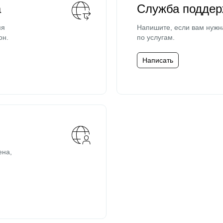
а
Служба поддер
мя
Напишите, если вам нужн
он.
по услугам.
Написать
ена,